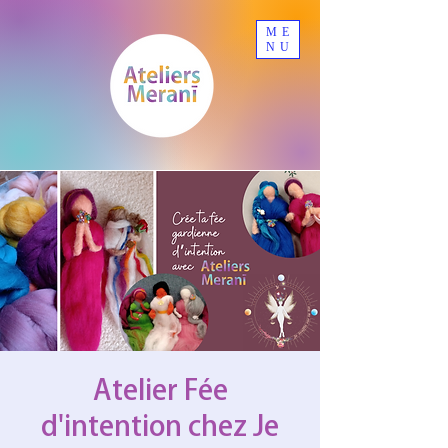
ME
NU
Atelier Fée
d'intention chez Je