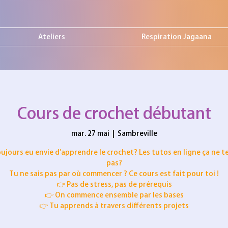
Ateliers
Respiration Jagaana
Cours de crochet débutant
mar. 27 mai
  |  
Sambreville
oujours eu envie d’apprendre le crochet? Les tutos en ligne ça ne te
pas?
Tu ne sais pas par où commencer ? Ce cours est fait pour toi !
👉 Pas de stress, pas de prérequis
👉 On commence ensemble par les bases
👉 Tu apprends à travers différents projets